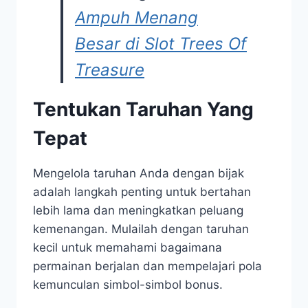
Ampuh Menang
Besar di Slot Trees Of
Treasure
Tentukan Taruhan Yang
Tepat
Mengelola taruhan Anda dengan bijak
adalah langkah penting untuk bertahan
lebih lama dan meningkatkan peluang
kemenangan. Mulailah dengan taruhan
kecil untuk memahami bagaimana
permainan berjalan dan mempelajari pola
kemunculan simbol-simbol bonus.