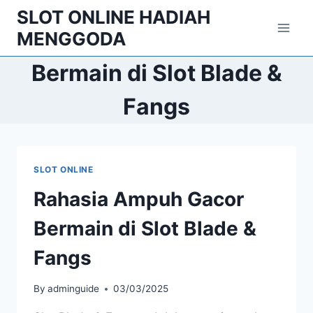
Skip
SLOT ONLINE HADIAH
to
MENGGODA
content
Bermain di Slot Blade &
Fangs
SLOT ONLINE
Rahasia Ampuh Gacor
Bermain di Slot Blade &
Fangs
By
adminguide
03/03/2025