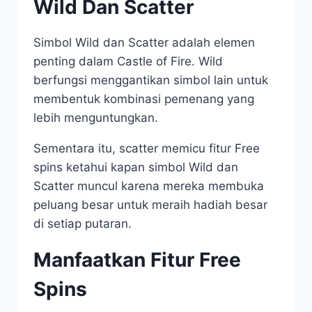
Wild Dan Scatter
Simbol Wild dan Scatter adalah elemen
penting dalam Castle of Fire. Wild
berfungsi menggantikan simbol lain untuk
membentuk kombinasi pemenang yang
lebih menguntungkan.
Sementara itu, scatter memicu fitur Free
spins ketahui kapan simbol Wild dan
Scatter muncul karena mereka membuka
peluang besar untuk meraih hadiah besar
di setiap putaran.
Manfaatkan Fitur Free
Spins