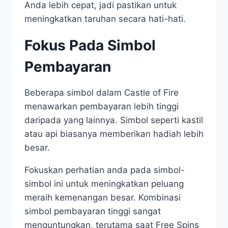
Anda lebih cepat, jadi pastikan untuk
meningkatkan taruhan secara hati-hati.
Fokus Pada Simbol
Pembayaran
Beberapa simbol dalam Castle of Fire
menawarkan pembayaran lebih tinggi
daripada yang lainnya. Simbol seperti kastil
atau api biasanya memberikan hadiah lebih
besar.
Fokuskan perhatian anda pada simbol-
simbol ini untuk meningkatkan peluang
meraih kemenangan besar. Kombinasi
simbol pembayaran tinggi sangat
menguntungkan, terutama saat Free Spins