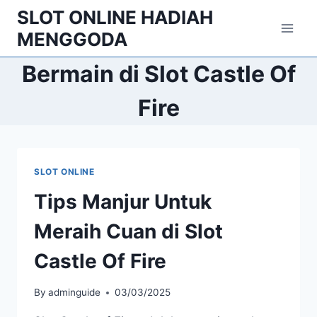
Skip
SLOT ONLINE HADIAH
to
MENGGODA
content
Bermain di Slot Castle Of
Fire
SLOT ONLINE
Tips Manjur Untuk
Meraih Cuan di Slot
Castle Of Fire
By
adminguide
03/03/2025