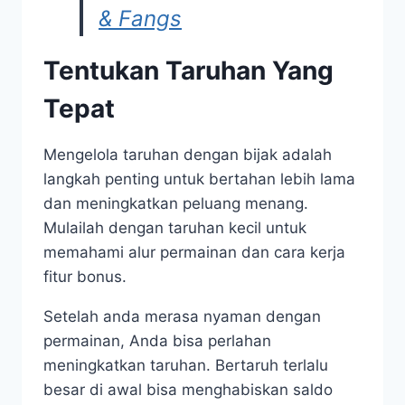
& Fangs
Tentukan Taruhan Yang
Tepat
Mengelola taruhan dengan bijak adalah
langkah penting untuk bertahan lebih lama
dan meningkatkan peluang menang.
Mulailah dengan taruhan kecil untuk
memahami alur permainan dan cara kerja
fitur bonus.
Setelah anda merasa nyaman dengan
permainan, Anda bisa perlahan
meningkatkan taruhan. Bertaruh terlalu
besar di awal bisa menghabiskan saldo