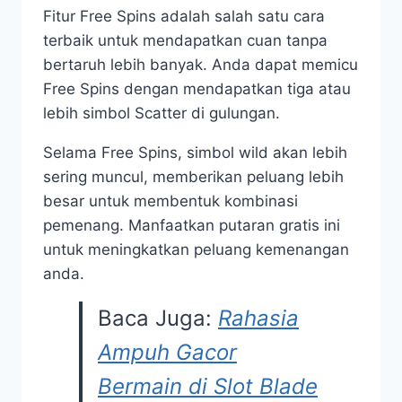
Fitur Free Spins adalah salah satu cara
terbaik untuk mendapatkan cuan tanpa
bertaruh lebih banyak. Anda dapat memicu
Free Spins dengan mendapatkan tiga atau
lebih simbol Scatter di gulungan.
Selama Free Spins, simbol wild akan lebih
sering muncul, memberikan peluang lebih
besar untuk membentuk kombinasi
pemenang. Manfaatkan putaran gratis ini
untuk meningkatkan peluang kemenangan
anda.
Baca Juga:
Rahasia
Ampuh Gacor
Bermain di Slot Blade