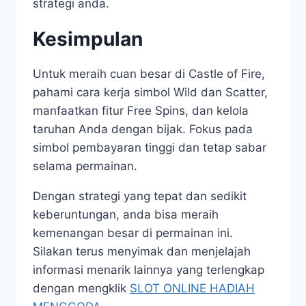
strategi anda.
Kesimpulan
Untuk meraih cuan besar di Castle of Fire,
pahami cara kerja simbol Wild dan Scatter,
manfaatkan fitur Free Spins, dan kelola
taruhan Anda dengan bijak. Fokus pada
simbol pembayaran tinggi dan tetap sabar
selama permainan.
Dengan strategi yang tepat dan sedikit
keberuntungan, anda bisa meraih
kemenangan besar di permainan ini.
Silakan terus menyimak dan menjelajah
informasi menarik lainnya yang terlengkap
dengan mengklik
SLOT ONLINE HADIAH