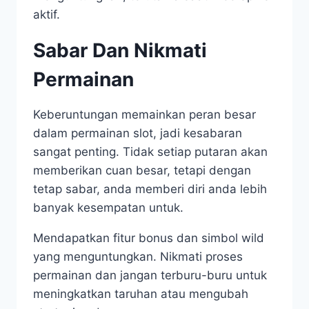
aktif.
Sabar Dan Nikmati
Permainan
Keberuntungan memainkan peran besar
dalam permainan slot, jadi kesabaran
sangat penting. Tidak setiap putaran akan
memberikan cuan besar, tetapi dengan
tetap sabar, anda memberi diri anda lebih
banyak kesempatan untuk.
Mendapatkan fitur bonus dan simbol wild
yang menguntungkan. Nikmati proses
permainan dan jangan terburu-buru untuk
meningkatkan taruhan atau mengubah