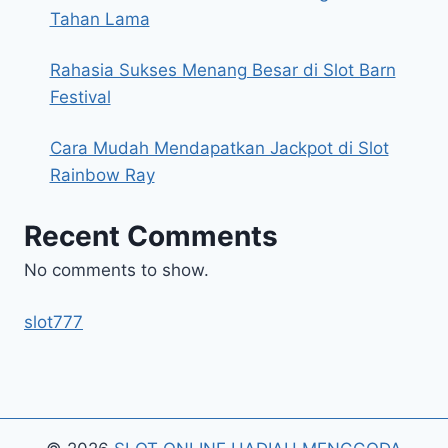
Tahan Lama
Rahasia Sukses Menang Besar di Slot Barn
Festival
Cara Mudah Mendapatkan Jackpot di Slot
Rainbow Ray
Recent Comments
No comments to show.
slot777