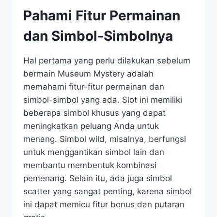
Pahami Fitur Permainan
dan Simbol-Simbolnya
Hal pertama yang perlu dilakukan sebelum
bermain Museum Mystery adalah
memahami fitur-fitur permainan dan
simbol-simbol yang ada. Slot ini memiliki
beberapa simbol khusus yang dapat
meningkatkan peluang Anda untuk
menang. Simbol wild, misalnya, berfungsi
untuk menggantikan simbol lain dan
membantu membentuk kombinasi
pemenang. Selain itu, ada juga simbol
scatter yang sangat penting, karena simbol
ini dapat memicu fitur bonus dan putaran