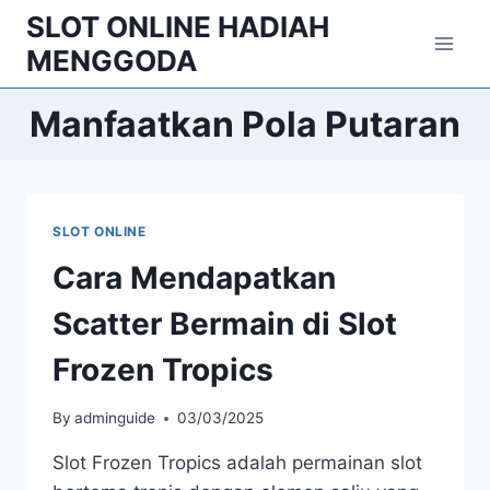
Skip
SLOT ONLINE HADIAH
to
MENGGODA
content
Manfaatkan Pola Putaran
SLOT ONLINE
Cara Mendapatkan
Scatter Bermain di Slot
Frozen Tropics
By
adminguide
03/03/2025
Slot Frozen Tropics adalah permainan slot