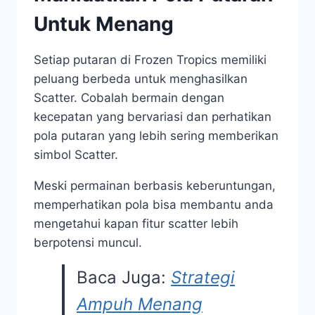
Untuk Menang
Setiap putaran di Frozen Tropics memiliki
peluang berbeda untuk menghasilkan
Scatter. Cobalah bermain dengan
kecepatan yang bervariasi dan perhatikan
pola putaran yang lebih sering memberikan
simbol Scatter.
Meski permainan berbasis keberuntungan,
memperhatikan pola bisa membantu anda
mengetahui kapan fitur scatter lebih
berpotensi muncul.
Baca Juga:
Strategi
Ampuh Menang