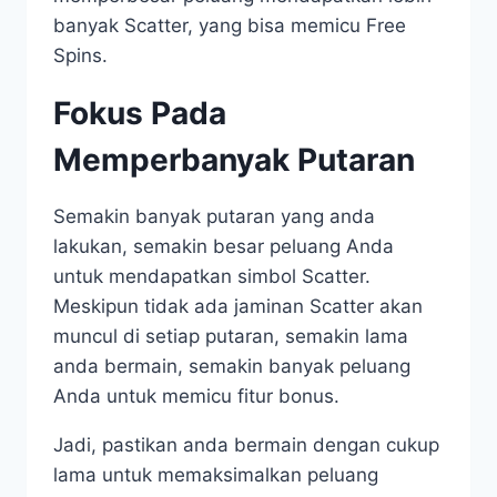
banyak Scatter, yang bisa memicu Free
Spins.
Fokus Pada
Memperbanyak Putaran
Semakin banyak putaran yang anda
lakukan, semakin besar peluang Anda
untuk mendapatkan simbol Scatter.
Meskipun tidak ada jaminan Scatter akan
muncul di setiap putaran, semakin lama
anda bermain, semakin banyak peluang
Anda untuk memicu fitur bonus.
Jadi, pastikan anda bermain dengan cukup
lama untuk memaksimalkan peluang