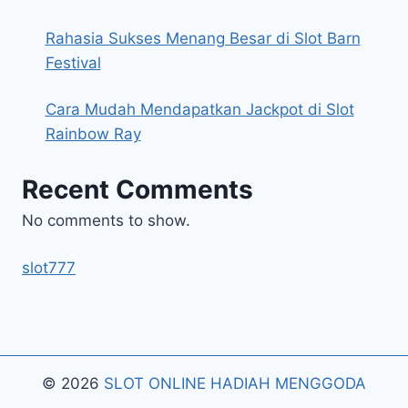
Rahasia Sukses Menang Besar di Slot Barn
Festival
Cara Mudah Mendapatkan Jackpot di Slot
Rainbow Ray
Recent Comments
No comments to show.
slot777
© 2026
SLOT ONLINE HADIAH MENGGODA