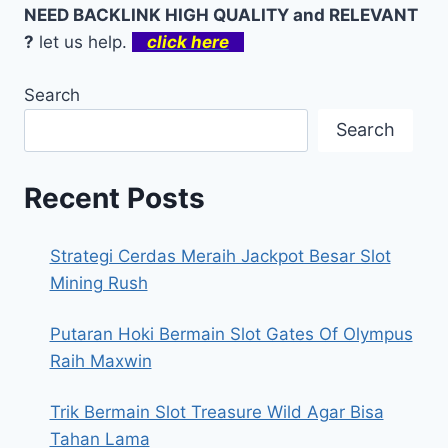
NEED BACKLINK HIGH QUALITY and RELEVANT
?
let us help.
click here
Search
Search
Recent Posts
Strategi Cerdas Meraih Jackpot Besar Slot
Mining Rush
Putaran Hoki Bermain Slot Gates Of Olympus
Raih Maxwin
Trik Bermain Slot Treasure Wild Agar Bisa
Tahan Lama