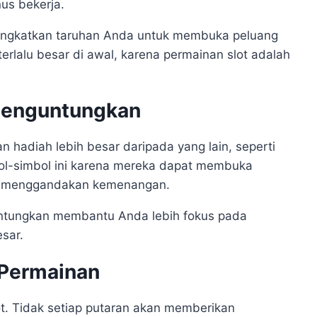
us bekerja.
 tingkatkan taruhan Anda untuk membuka peluang
erlalu besar di awal, karena permainan slot adalah
Menguntungkan
 hadiah lebih besar daripada yang lain, seperti
bol-simbol ini karena mereka dapat membuka
au menggandakan kemenangan.
ntungkan membantu Anda lebih fokus pada
sar.
 Permainan
t. Tidak setiap putaran akan memberikan