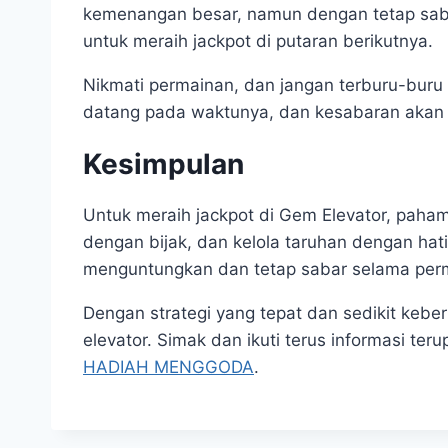
kemenangan besar, namun dengan tetap sab
untuk meraih jackpot di putaran berikutnya.
Nikmati permainan, dan jangan terburu-buru
datang pada waktunya, dan kesabaran akan
Kesimpulan
Untuk meraih jackpot di Gem Elevator, pahami
dengan bijak, dan kelola taruhan dengan hat
menguntungkan dan tetap sabar selama per
Dengan strategi yang tepat dan sedikit kebe
elevator. Simak dan ikuti terus informasi t
HADIAH MENGGODA
.