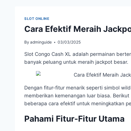
SLOT ONLINE
Cara Efektif Meraih Jackp
By
adminguide
03/03/2025
Slot Congo Cash XL adalah permainan berte
banyak peluang untuk meraih jackpot besar.
Dengan fitur-fitur menarik seperti simbol wild
memberikan kemenangan luar biasa. Berikut 
beberapa cara efektif untuk meningkatkan pe
Pahami Fitur-Fitur Utama