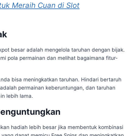
tuk Meraih Cuan di Slot
ak
kpot besar adalah mengelola taruhan dengan bijak.
mi pola permainan dan melihat bagaimana fitur-
Anda bisa meningkatkan taruhan. Hindari bertaruh
t adalah permainan keberuntungan, dan taruhan
n lebih lama.
Menguntungkan
kan hadiah lebih besar jika membentuk kombinasi
er yang dapat memicu Free Spins dan meningkatkan