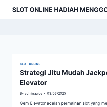
Skip
SLOT ONLINE HADIAH MENGG
to
content
SLOT ONLINE
Strategi Jitu Mudah Jackp
Elevator
By
adminguide
03/03/2025
Gem Elevator adalah permainan slot yang me