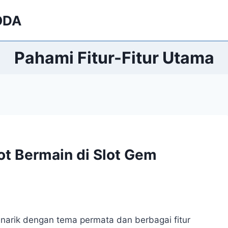
ODA
Pahami Fitur-Fitur Utama
ot Bermain di Slot Gem
narik dengan tema permata dan berbagai fitur