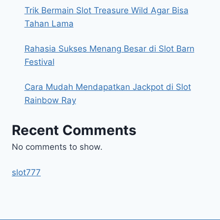
Trik Bermain Slot Treasure Wild Agar Bisa
Tahan Lama
Rahasia Sukses Menang Besar di Slot Barn
Festival
Cara Mudah Mendapatkan Jackpot di Slot
Rainbow Ray
Recent Comments
No comments to show.
slot777