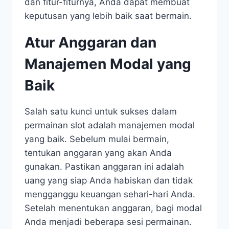
dan fitur-fiturnya, Anda dapat membuat
keputusan yang lebih baik saat bermain.
Atur Anggaran dan
Manajemen Modal yang
Baik
Salah satu kunci untuk sukses dalam
permainan slot adalah manajemen modal
yang baik. Sebelum mulai bermain,
tentukan anggaran yang akan Anda
gunakan. Pastikan anggaran ini adalah
uang yang siap Anda habiskan dan tidak
mengganggu keuangan sehari-hari Anda.
Setelah menentukan anggaran, bagi modal
Anda menjadi beberapa sesi permainan.