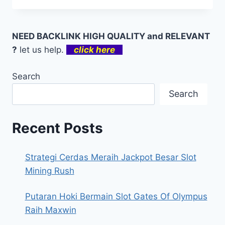
NEED BACKLINK HIGH QUALITY and RELEVANT
?
let us help.
click here
Search
Search
Recent Posts
Strategi Cerdas Meraih Jackpot Besar Slot
Mining Rush
Putaran Hoki Bermain Slot Gates Of Olympus
Raih Maxwin