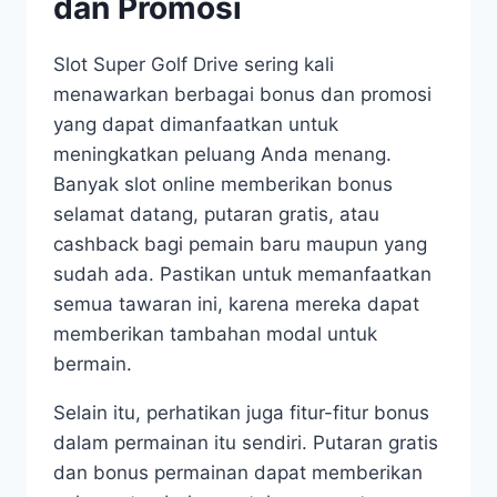
dan Promosi
Slot Super Golf Drive sering kali
menawarkan berbagai bonus dan promosi
yang dapat dimanfaatkan untuk
meningkatkan peluang Anda menang.
Banyak slot online memberikan bonus
selamat datang, putaran gratis, atau
cashback bagi pemain baru maupun yang
sudah ada. Pastikan untuk memanfaatkan
semua tawaran ini, karena mereka dapat
memberikan tambahan modal untuk
bermain.
Selain itu, perhatikan juga fitur-fitur bonus
dalam permainan itu sendiri. Putaran gratis
dan bonus permainan dapat memberikan