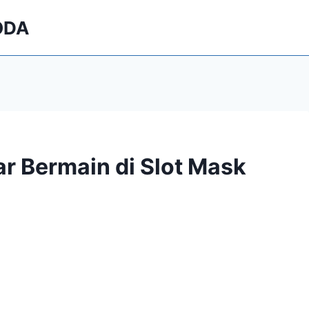
ODA
r Bermain di Slot Mask