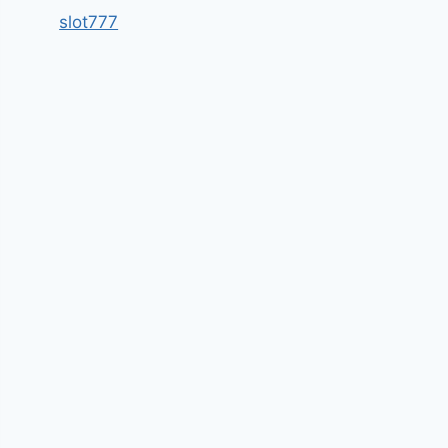
slot777