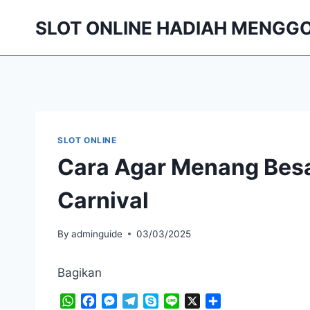
Skip
SLOT ONLINE HADIAH MENGG
to
content
SLOT ONLINE
Cara Agar Menang Besa
Carnival
By
adminguide
03/03/2025
Bagikan
W
F
M
T
S
L
X
S