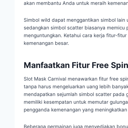
akan membantu Anda untuk meraih kemenang
Simbol wild dapat menggantikan simbol lai
sedangkan simbol scatter biasanya memicu p
menguntungkan. Ketahui cara kerja fitur-fitu
kemenangan besar.
Manfaatkan Fitur Free Spi
Slot Mask Carnival menawarkan fitur free s
tanpa harus mengeluarkan uang lebih banyak. 
mendapatkan sejumlah simbol scatter pada g
memiliki kesempatan untuk memutar gulungan
pengganda kemenangan yang meningkatkan h
Beberapa permainan juga menyediakan bonus