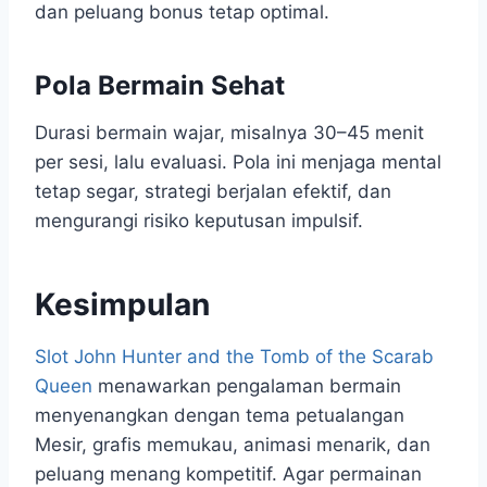
dan peluang bonus tetap optimal.
Pola Bermain Sehat
Durasi bermain wajar, misalnya 30–45 menit
per sesi, lalu evaluasi. Pola ini menjaga mental
tetap segar, strategi berjalan efektif, dan
mengurangi risiko keputusan impulsif.
Kesimpulan
Slot John Hunter and the Tomb of the Scarab
Queen
menawarkan pengalaman bermain
menyenangkan dengan tema petualangan
Mesir, grafis memukau, animasi menarik, dan
peluang menang kompetitif. Agar permainan