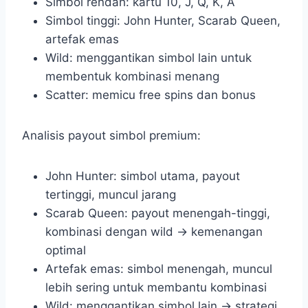
Simbol rendah: kartu 10, J, Q, K, A
Simbol tinggi: John Hunter, Scarab Queen,
artefak emas
Wild: menggantikan simbol lain untuk
membentuk kombinasi menang
Scatter: memicu free spins dan bonus
Analisis payout simbol premium:
John Hunter: simbol utama, payout
tertinggi, muncul jarang
Scarab Queen: payout menengah-tinggi,
kombinasi dengan wild → kemenangan
optimal
Artefak emas: simbol menengah, muncul
lebih sering untuk membantu kombinasi
Wild: menggantikan simbol lain → strategi