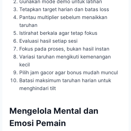
Gunakan mode demo untuk latihan
Tetapkan target harian dan batas loss
Pantau multiplier sebelum menaikkan
taruhan
Istirahat berkala agar tetap fokus
Evaluasi hasil setiap sesi
Fokus pada proses, bukan hasil instan
Variasi taruhan mengikuti kemenangan
kecil
Pilih jam gacor agar bonus mudah muncul
Batasi maksimum taruhan harian untuk
menghindari tilt
Mengelola Mental dan
Emosi Pemain