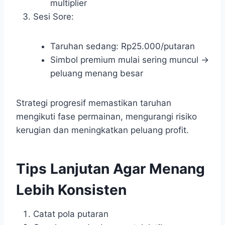
multiplier
Sesi Sore:
Taruhan sedang: Rp25.000/putaran
Simbol premium mulai sering muncul →
peluang menang besar
Strategi progresif memastikan taruhan
mengikuti fase permainan, mengurangi risiko
kerugian dan meningkatkan peluang profit.
Tips Lanjutan Agar Menang
Lebih Konsisten
Catat pola putaran