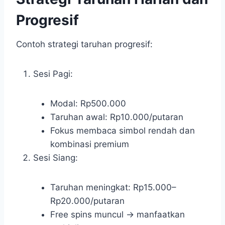
Progresif
Contoh strategi taruhan progresif:
Sesi Pagi:
Modal: Rp500.000
Taruhan awal: Rp10.000/putaran
Fokus membaca simbol rendah dan
kombinasi premium
Sesi Siang:
Taruhan meningkat: Rp15.000–
Rp20.000/putaran
Free spins muncul → manfaatkan