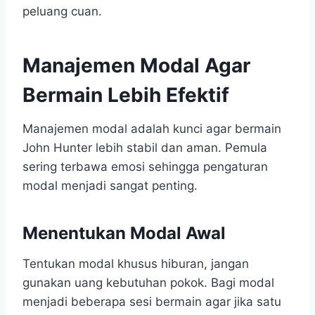
peluang cuan.
Manajemen Modal Agar
Bermain Lebih Efektif
Manajemen modal adalah kunci agar bermain
John Hunter lebih stabil dan aman. Pemula
sering terbawa emosi sehingga pengaturan
modal menjadi sangat penting.
Menentukan Modal Awal
Tentukan modal khusus hiburan, jangan
gunakan uang kebutuhan pokok. Bagi modal
menjadi beberapa sesi bermain agar jika satu