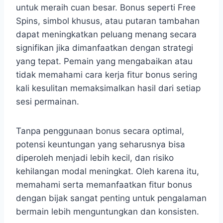
untuk meraih cuan besar. Bonus seperti Free
Spins, simbol khusus, atau putaran tambahan
dapat meningkatkan peluang menang secara
signifikan jika dimanfaatkan dengan strategi
yang tepat. Pemain yang mengabaikan atau
tidak memahami cara kerja fitur bonus sering
kali kesulitan memaksimalkan hasil dari setiap
sesi permainan.
Tanpa penggunaan bonus secara optimal,
potensi keuntungan yang seharusnya bisa
diperoleh menjadi lebih kecil, dan risiko
kehilangan modal meningkat. Oleh karena itu,
memahami serta memanfaatkan fitur bonus
dengan bijak sangat penting untuk pengalaman
bermain lebih menguntungkan dan konsisten.