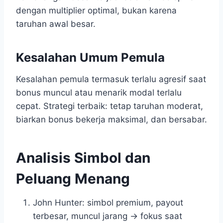
dengan multiplier optimal, bukan karena
taruhan awal besar.
Kesalahan Umum Pemula
Kesalahan pemula termasuk terlalu agresif saat
bonus muncul atau menarik modal terlalu
cepat. Strategi terbaik: tetap taruhan moderat,
biarkan bonus bekerja maksimal, dan bersabar.
Analisis Simbol dan
Peluang Menang
John Hunter: simbol premium, payout
terbesar, muncul jarang → fokus saat