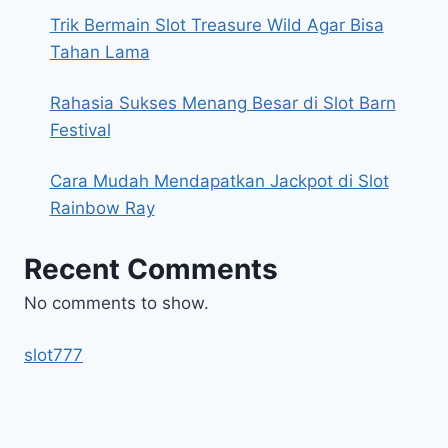
Trik Bermain Slot Treasure Wild Agar Bisa
Tahan Lama
Rahasia Sukses Menang Besar di Slot Barn
Festival
Cara Mudah Mendapatkan Jackpot di Slot
Rainbow Ray
Recent Comments
No comments to show.
slot777