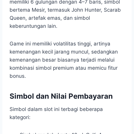
memiliki 6 gulungan dengan 4–7 baris, simbol
bertema Mesir, termasuk John Hunter, Scarab
Queen, artefak emas, dan simbol
keberuntungan lain.
Game ini memiliki volatilitas tinggi, artinya
kemenangan kecil jarang muncul, sedangkan
kemenangan besar biasanya terjadi melalui
kombinasi simbol premium atau memicu fitur
bonus.
Simbol dan Nilai Pembayaran
Simbol dalam slot ini terbagi beberapa
kategori: