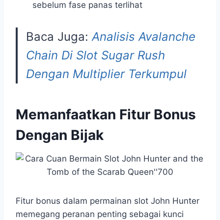
sebelum fase panas terlihat
Baca Juga:
Analisis Avalanche
Chain Di Slot Sugar Rush
Dengan Multiplier Terkumpul
Memanfaatkan Fitur Bonus
Dengan Bijak
Fitur bonus dalam permainan slot John Hunter
memegang peranan penting sebagai kunci