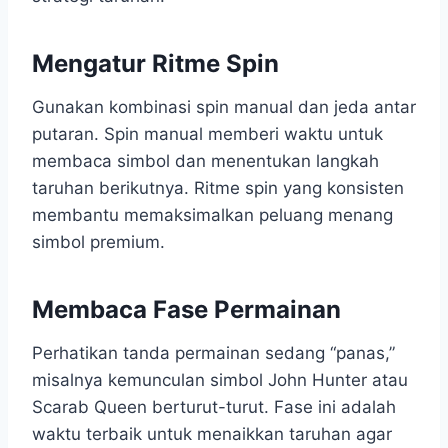
Mengatur Ritme Spin
Gunakan kombinasi spin manual dan jeda antar
putaran. Spin manual memberi waktu untuk
membaca simbol dan menentukan langkah
taruhan berikutnya. Ritme spin yang konsisten
membantu memaksimalkan peluang menang
simbol premium.
Membaca Fase Permainan
Perhatikan tanda permainan sedang “panas,”
misalnya kemunculan simbol John Hunter atau
Scarab Queen berturut-turut. Fase ini adalah
waktu terbaik untuk menaikkan taruhan agar