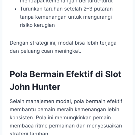
mendapat kemenangan berturut-turut
Turunkan taruhan setelah 2–3 putaran
tanpa kemenangan untuk mengurangi
risiko kerugian
Dengan strategi ini, modal bisa lebih terjaga
dan peluang cuan meningkat.
Pola Bermain Efektif di Slot
John Hunter
Selain manajemen modal, pola bermain efektif
membantu pemain meraih kemenangan lebih
konsisten. Pola ini memungkinkan pemain
membaca ritme permainan dan menyesuaikan
strategi taruhan.