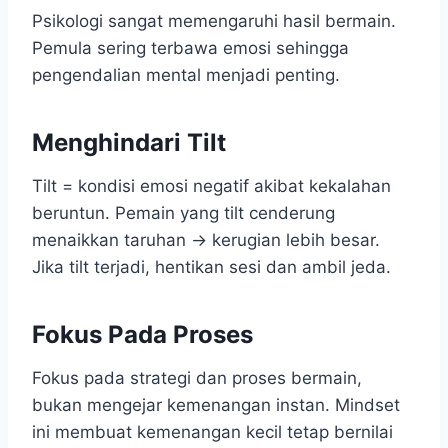
Psikologi sangat memengaruhi hasil bermain.
Pemula sering terbawa emosi sehingga
pengendalian mental menjadi penting.
Menghindari Tilt
Tilt = kondisi emosi negatif akibat kekalahan
beruntun. Pemain yang tilt cenderung
menaikkan taruhan → kerugian lebih besar.
Jika tilt terjadi, hentikan sesi dan ambil jeda.
Fokus Pada Proses
Fokus pada strategi dan proses bermain,
bukan mengejar kemenangan instan. Mindset
ini membuat kemenangan kecil tetap bernilai